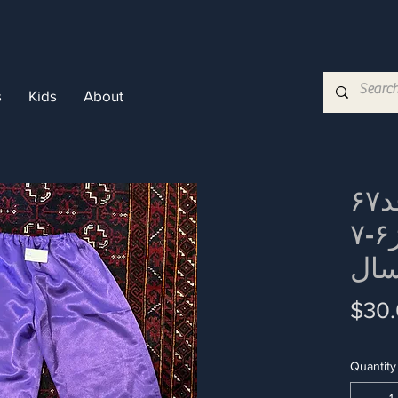
s
Kids
About
شلوار ۶ ساتن قد۶۷
کمر۶۰ تا۵۲ سایز۶-۷
ال
$30
Quantity