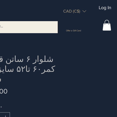
Log In
CAD (C$)
Offer a Gift Card
س
Price
.00
*